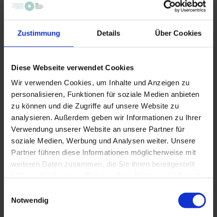
Ernährungsmedizin der Technischen Universität
München (2017).
Seit 2009 abgeschlossene Ausbildung in der
Zustimmung
Details
Über Cookies
Chinesischen Diätetik bei der Societas Medicinae
Sinensis (SMS), seit 2014 Dozentin der SMS für Diätetik,
Autorin in der Zeitschrift Chinesische Medizin.
Diese Webseite verwendet Cookies
Ernährungsberaterin in der TCM-Praxis Hummelsberger
Wir verwenden Cookies, um Inhalte und Anzeigen zu
in München, in der Praxis Prof. Hempen & Kollegen
personalisieren, Funktionen für soziale Medien anbieten
sowie in der HNO-Praxis Dr. Junge-Hülsing in Starnberg.
zu können und die Zugriffe auf unsere Website zu
Seit 03-2026 Leiterin der Offenen Schule der SMS.
analysieren. Außerdem geben wir Informationen zu Ihrer
Verwendung unserer Website an unsere Partner für
www.hummelsberger.net
soziale Medien, Werbung und Analysen weiter. Unsere
Partner führen diese Informationen möglicherweise mit
weiteren Daten zusammen, die Sie ihnen bereitgestellt
haben oder die sie im Rahmen Ihrer Nutzung der Dienste
Video: Patricia Krinninger stellt sich vor
gesammelt haben.
Einwilligungsauswahl
Notwendig