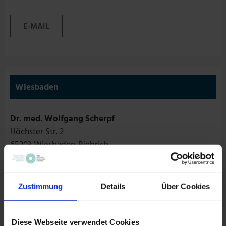
E-MAIL
Wiesbaden
Dr. med. Wolfgang Scherpf
Höchster Str. 2
65203 Wiesbaden-Biebrich
Tel.: 0611-50589732
Zustimmung
Details
Über Cookies
E-MAIL
WWW
Diese Webseite verwendet Cookies