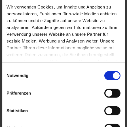
Wir verwenden Cookies, um Inhalte und Anzeigen zu
personalisieren, Funktionen für soziale Medien anbieten
zu können und die Zugriffe auf unsere Website zu
analysieren. Außerdem geben wir Informationen zu Ihrer
Verwendung unserer Website an unsere Partner für
soziale Medien, Werbung und Analysen weiter. Unsere
Partner führen diese Informationen möglicherweise mit
Ausbilder
weiteren Daten zusammen, die Sie ihnen bereitgestellt
haben oder die sie im Rahmen Ihrer Nutzung der Dienste
gesammelt haben.
Einwilligungsauswahl
Da viele TCM-Ärzte ausschließlich privat tätig sind,
Notwendig
können sie keine von den Ärztekammern anerkannte
Ausbildungsplätze anbieten. Wenn Sie in der
Facharztausbildung sind, möchten Sie
Präferenzen
möglicherweise Ihren Praxisabschnitt dort
absolvieren, wo Sie auch Erfahrungen mit TCM
Statistiken
sammeln können.