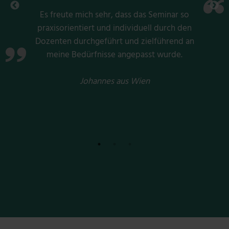
Die SMS vereint für mich Menschen aus
verschiedensten Orten und Fachrichtungen mit einem
gemeinsamen Ziel: Offenheit für das Wissen der
Chinesischen Medizin. Der gegenseitige Austausch und
das umfassende Kursangebot ermöglicht mir, mein
Wissen stets zu erweitern und so meinen Patienten
eine bestmögliche Behandlung anzubieten.
Ulrike aus Brixen