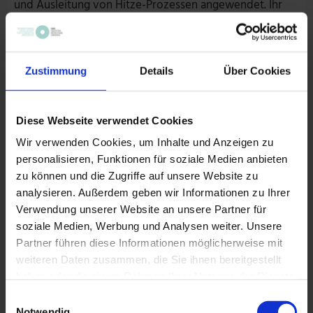
und Ausleitung von Hitze-Prozessen angewendet. Ihr
Einsatzgebiet ist sehr breit und reicht von
Infektionserkrankungen mit hohem Fieber und
Organbefall, schweren Entzündungsreaktionen,
Zustimmung
Details
Über Cookies
diversen Hauterkrankungen bis zu onkologischen
Erkrankungen.
Diese Webseite verwendet Cookies
Wir verwenden Cookies, um Inhalte und Anzeigen zu
TERMINE & BUCHUNG
personalisieren, Funktionen für soziale Medien anbieten
zu können und die Zugriffe auf unsere Website zu
analysieren. Außerdem geben wir Informationen zu Ihrer
Verwendung unserer Website an unsere Partner für
BLOCK B, Kurs 1-6
soziale Medien, Werbung und Analysen weiter. Unsere
Partner führen diese Informationen möglicherweise mit
weiteren Daten zusammen, die Sie ihnen bereitgestellt
haben oder die sie im Rahmen Ihrer Nutzung der Dienste
gesammelt haben.
Einwilligungsauswahl
Arzneikurs 1 B
Notwendig