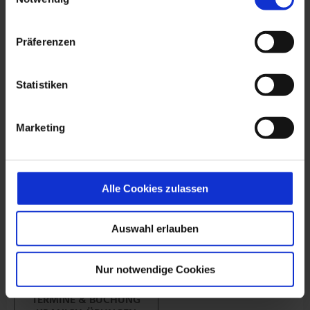
Präferenzen
Qigong Vertiefungskurs
Statistiken
Vertiefung "Acht Brokat"- /bzw. "Kranich"-Übungen
12 Unterrichtseinheiten
Marketing
Grundlegende Vertiefung der „Acht Brokat“- bzw.
„Kranich“-Übungen mit genauen Korrekturen;
theoretische Grundlagen dieser Übungen und
Alle Cookies zulassen
Erörterung ihrer Wirkweise.
Auswahl erlauben
TERMINE & BUCHUNG
ACHT-BROKAT-ÜBUNGEN
Nur notwendige Cookies
TERMINE & BUCHUNG