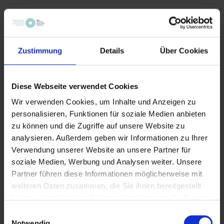
Qigong Grundkurs
Zustimmung
Details
Über Cookies
Qigong-Grundkurs Teil 2 ("Acht Brokate" /bzw.
"Kranich")
12 Unterrichtseinheiten
Diese Webseite verwendet Cookies
Wir verwenden Cookies, um Inhalte und Anzeigen zu
Weiterführung in die nächsten Formen der „Acht
personalisieren, Funktionen für soziale Medien anbieten
Brokat“- bzw. „Kranich“-Übungen.
zu können und die Zugriffe auf unsere Website zu
analysieren. Außerdem geben wir Informationen zu Ihrer
TERMINE & BUCHUNG
Verwendung unserer Website an unsere Partner für
ACHT-BROKAT-ÜBUNGEN
soziale Medien, Werbung und Analysen weiter. Unsere
Partner führen diese Informationen möglicherweise mit
weiteren Daten zusammen, die Sie ihnen bereitgestellt
TERMINE & BUCHUNG
haben oder die sie im Rahmen Ihrer Nutzung der Dienste
KRANICH-ÜBUNGEN
gesammelt haben.
Einwilligungsauswahl
Notwendig