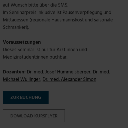
auf Wunsch bitte über die SMS.
Im Seminarpreis inklusive ist Pausenverpflegung und
Mittagessen (re­gio­na­le Haus­manns­kost und sai­so­na­le
Schman­kerl).
Voraussetzungen
Dieses Seminar ist nur für Ärzt:innen und
Medizinstudent:innen buchbar.
Dozenten:
Dr. med. Josef Hummelsberger
,
Dr. med.
Michael Wullinger
,
Dr. med. Alexander Simon
ZUR BUCHUNG
DOWLOAD KURSFLYER