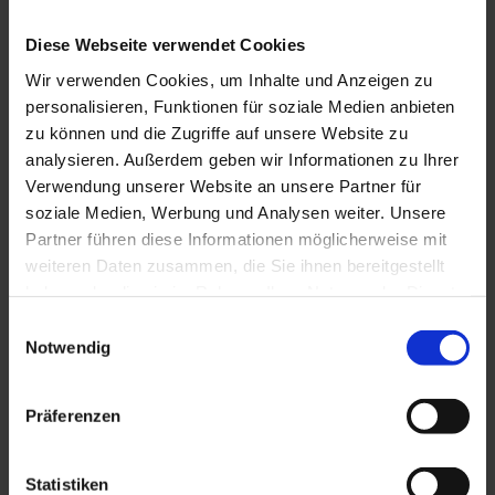
Termine:
15.-18. Oktober 2026
Diese Webseite verwendet Cookies
Ort:
Aiterbach a. Chiemsee
Wir verwenden Cookies, um Inhalte und Anzeigen zu
personalisieren, Funktionen für soziale Medien anbieten
Praxisseminar zu differenzierten TCM-
zu können und die Zugriffe auf unsere Website zu
Therapien bei komplexen
analysieren. Außerdem geben wir Informationen zu Ihrer
Verwendung unserer Website an unsere Partner für
Beschwerdebildern
soziale Medien, Werbung und Analysen weiter. Unsere
Partner führen diese Informationen möglicherweise mit
Vier Tage, drei erfahrene Dozenten, ein gemeinsames Ziel:
weiteren Daten zusammen, die Sie ihnen bereitgestellt
Klinisch relevante, praxisnahe Strategien für die tägliche
haben oder die sie im Rahmen Ihrer Nutzung der Dienste
Arbeit in Akupunktur und chinesischer Medizin.
gesammelt haben.
Einwilligungsauswahl
Tag 1 (15.10.) – Dr. Josef Hummelsberger:
Schwindel,
Notwendig
Menière, Migräne – komplexe Verläufe meistern und
Behandlungsstrategien erfolgreich umsetzen.
Präferenzen
Tag 2 (16.10.) – Dr. Michael Wullinger:
Rezepturen bei
chronischen und protrahierten Infekten – residuale
Faktoren erkennen und gezielt ausleiten.
Statistiken