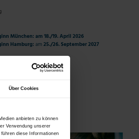
g
inn München: am 18./19. April 2026
ginn Hamburg:
am
25./26. September 2027
R
Über Cookies
 Medien anbieten zu können
hrer Verwendung unserer
 führen diese Informationen