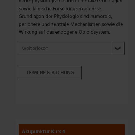
neurophysiologische und humorale Grundlagen
sowie klinische Forschungsergebnisse.
Grundlagen der Physiologie sind humorale,
periphere und zentrale Mechanismen sowie die
Wirkung auf das endogene Opioidsystem.
weiterlesen
Grundlagen der Anatomie sind die Gefäß-
TERMINE & BUCHUNG
und Nervenbündel, Faszien- und
Muskelfunktionsketten. Grundlagen der
klinischen Forschungen sind die
Placeboforschung, Qualitätsstandards in
Forschung, Klinik und Praxis.
Im Weiteren erfolgt eine Einführung in die
Konzepte der Traditionellen Chinesischen
Akupunktur Kurs 4