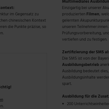
Multimediales Ausbildu
Kontext:
Einzigartig bei unserer Ak
nktur im Gegensatz zu
produzierten
Filmen
, wel
ichen chinesischen Kontext
gelernten Akupunkturpunkt
eren die Punkte präzise, so
unseren Teilnehmer:innen
n.
Prüfungsvorbereitung, und
vertiefen und zu festigen.
Zertifizierung der SMS als
Die SMS ist von der Baye
Ausbildungsbetrieb
anerk
Ausbildung bedeutet dies,
Ausbildungsinhalte werden
spart.
ichtig!
Ausbildung für die Zusa
en
200 Unterrichtseinheite
n.