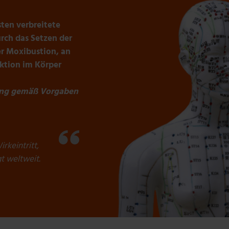
ten verbreitete
rch das Setzen der
er Moxibustion, an
ktion im Körper
ung gemäß Vorgaben
rkeintritt,
 weltweit.