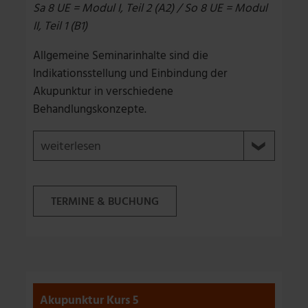
Sa 8 UE = Modul I, Teil 2 (A2) / So 8 UE = Modul
II, Teil 1 (B1)
Allgemeine Seminarinhalte sind die
Indikationsstellung und Einbindung der
Akupunktur in verschiedene
Behandlungskonzepte.
weiterlesen
Es werden Kontraindikationen,
TERMINE & BUCHUNG
unerwünschte Wirkungen der Akupunktur,
die Aufklärung des Patienten und
Dokumentation und Qualitätsmanagement
dargestellt. Alle für die Praxis der
Akupunkturbehandlung relevanten Details
wie Standards für Organisation, Lagerung,
Akupunktur Kurs 5