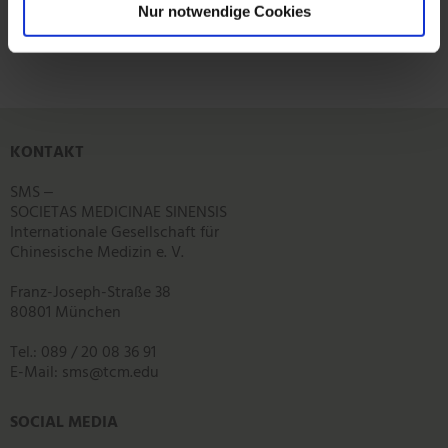
Nur notwendige Cookies
KONTAKT
SMS ‒
SOCIETAS MEDICINAE SINENSIS
Internationale Gesellschaft für
Chinesische Medizin e. V.
Franz-Joseph-Straße 38
80801 München
Tel.: 089 / 20 08 36 91
E-Mail:
sms
@
tcm.edu
SOCIAL MEDIA