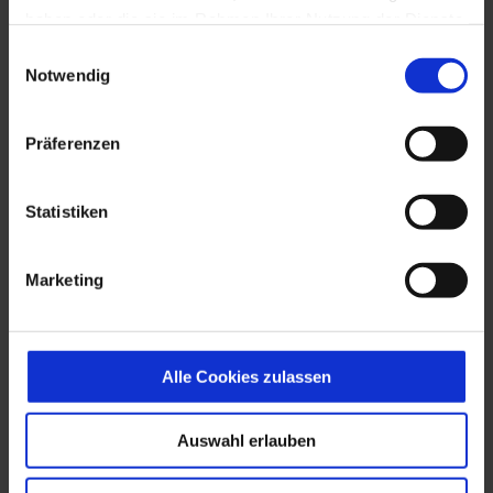
haben oder die sie im Rahmen Ihrer Nutzung der Dienste
Arzneitherapie
gesammelt haben.
Einwilligungsauswahl
Ort
Notwendig
Präferenzen
PLZ
Statistiken
Nachname
Marketing
Land
Alle Cookies zulassen
Auswahl erlauben
SUCHEN